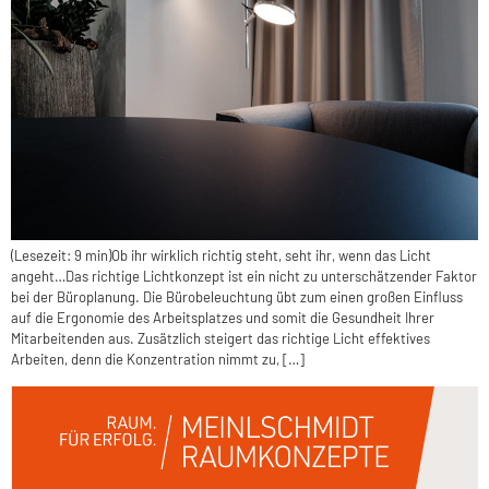
(Lesezeit: 9 min)Ob ihr wirklich richtig steht, seht ihr, wenn das Licht
angeht…Das richtige Lichtkonzept ist ein nicht zu unterschätzender Faktor
bei der Büroplanung. Die Bürobeleuchtung übt zum einen großen Einfluss
auf die Ergonomie des Arbeitsplatzes und somit die Gesundheit Ihrer
Mitarbeitenden aus. Zusätzlich steigert das richtige Licht effektives
Arbeiten, denn die Konzentration nimmt zu, […]