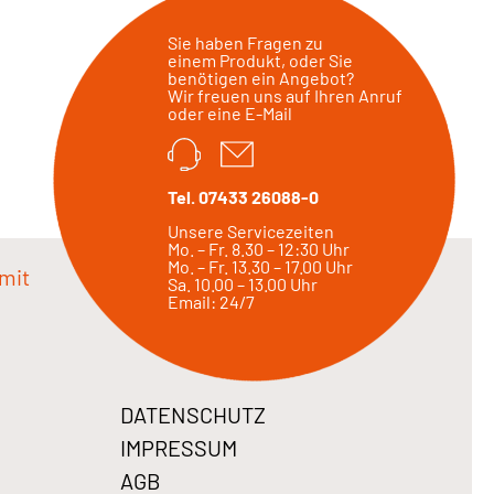
Sie haben Fragen zu
einem Produkt, oder Sie
benötigen ein Angebot?
Wir freuen uns auf Ihren Anruf
oder eine E-Mail
Tel. 07433 26088-0
Unsere Servicezeiten
Mo. – Fr. 8.30 – 12:30 Uhr
Mo. – Fr. 13.30 – 17.00 Uhr
mit
Sa. 10.00 – 13.00 Uhr
Email: 24/7
DATENSCHUTZ
IMPRESSUM
AGB