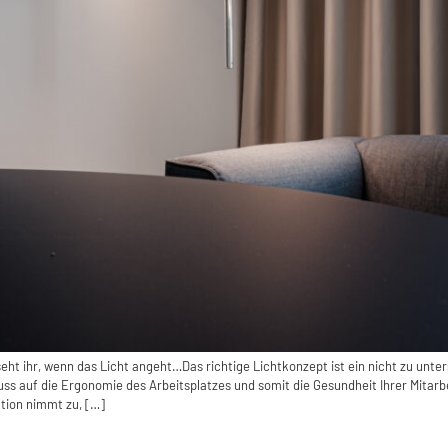
t, seht ihr, wenn das Licht angeht…Das richtige Lichtkonzept ist ein nicht zu un
s auf die Ergonomie des Arbeitsplatzes und somit die Gesundheit Ihrer Mitarbe
ation nimmt zu, […]